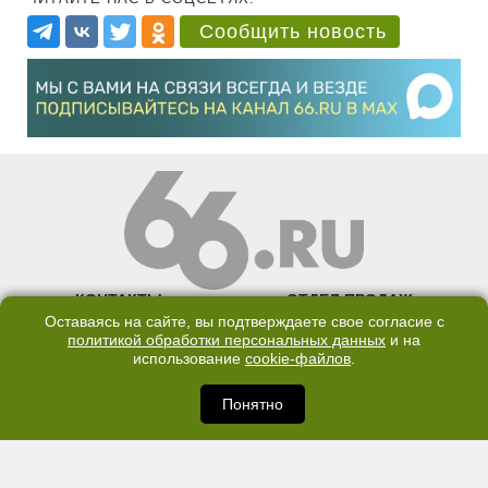
Сообщить новость
КОНТАКТЫ
ОТДЕЛ ПРОДАЖ
Оставаясь на сайте, вы подтверждаете свое согласие с
КАНАЛ В TELEGRAM
политикой обработки персональных данных
и на
использование
cookie-файлов
.
ПОЛИТИКА ОБРАБОТКИ ПЕРСОНАЛЬНЫХ ДАННЫХ
Понятно
COOKIE
©2007—2025 66.RU. Воспроизведение, сообщение, доведение до всеобщего
сведения размещенных на сайте 66.RU материалов и их элементов без согласия