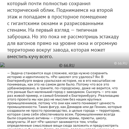
который почти полностью сохранил
исторический облик. Поднимаемся на второй
этаж и попадаем в просторное помещение
с гигантскими окнами и разрисованными
стенами. На первый взгляд — типичная
заброшка. Но это пока не рассмотришь эстакаду
для вагонов прямо на уровне окна и огромную
территорию вокруг завода, которая может
вместить кучу всего.
© 66.RU
— Задача становится еще сложнее, когда нужно сохранить
историю и идентичность. «Ре-школе» это удалось? Ян: В
Екатеринбурге видна уральская история, но в его масштабах не
понимаешь, как это на самом деле было. Потому что все это
урбанизировано, в граните, по-городскому, даже не верится, что
это раньше был маленький город с заводиком. Сысерть — это как
раз живой пример, и самый близкий к Екатеринбургу. Реализацию
этого проекта мы как раз не мыслим без наших крупных
промышленников, потому что они как никто понимают ценность
промышленности. Таких фигур, как Демидов или де Геннин, которые
создавали не просто производство, а целые города — территорию,
которая сама себя обеспечивала всем. Промышленники всегда
были социально активны — строили храмы, приюты, школу,
медпункты. И вот «Ре-школа» занимается тем, чтобы
определенные смысловые вещи сюда заложить и предусмотреть