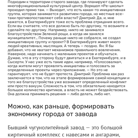
Подходим к территории старого завода, где планируют сделать
многофункциональный культурный центр. Воркшоп «Ре-школы»
проходил прямо там. — Выходит, что есть какая-то инициативная
группа, которая занимается развитием города, но местные все-
таки противопоставляют себя власти? Дмитрий: Да, и, мне
кажется, в Екатеринбурге тоже есть проблема отрицания всего.
Если вы считаете, что все должно быть по-другому, то возьмите и
сделайте по-другому. Например, никто не занимался
благоустройством Зеленой рощи, а когда им занялся
муниципалитет… Почему раньше никто не собрался, не создал
инициативную группу и проект? В Екатеринбурге живет много
людей креативных, мыслящих. А теперь — поздно. Ян: Я бы
добавил, что не хватает механизмов правильного вовлечения.
Наверное, надо начинать с маленьких проектов и обучаться.
Думаю, что в эту сторону будут двигаться и в Екатеринбурге, и в
Сысерти. У нас уже есть такие идеи, например, «Голосовалка»,
когда жители могут проявлять инициативы и голосовать за
определенные проекты через приложение. — Но это не
гарантирует, что не будет протеста. Дмитрий: Проблема как раз
заключается в том, что на этапе формирования самой концепции и
того же благоустройства уже возникает определенный конфликт
или просто вакуум. Сложность в том, что обязательно находится
большое количество критиков, а власть не может бездействовать.
Она должна принимать решения — либо делать, либо нет.
Можно, как раньше, формировать
экономику города от завода
Бывший чугунолитейный завод — это большой
кирпичный комплекс с навесами и ангарами,