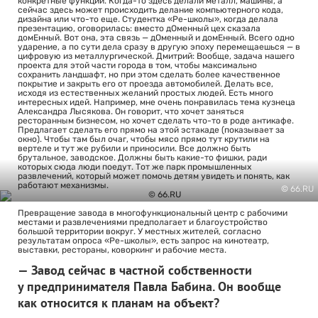
конкретные функции. Когда-то здесь делали металл, машины, а
сейчас здесь может происходить делание компьютерного кода,
дизайна или что-то еще. Студентка «Ре-школы», когда делала
презентацию, оговорилась: вместо дОменный цех сказала
домЕнный. Вот она, эта связь — дОменный и домЕнный. Всего одно
ударение, а по сути дела сразу в другую эпоху перемещаешься — в
цифровую из металлургической. Дмитрий: Вообще, задача нашего
проекта для этой части города в том, чтобы максимально
сохранить ландшафт, но при этом сделать более качественное
покрытие и закрыть его от проезда автомобилей. Делать все,
исходя из естественных желаний простых людей. Есть много
интересных идей. Например, мне очень понравилась тема кузнеца
Александра Лысякова. Он говорит, что хочет заняться
ресторанным бизнесом, но хочет сделать что-то в роде антикафе.
Предлагает сделать его прямо на этой эстакаде (показывает за
окно). Чтобы там был очаг, чтобы мясо прямо тут крутили на
вертеле и тут же рубили и приносили. Все должно быть
брутальное, заводское. Должны быть какие-то фишки, ради
которых сюда люди поедут. Тот же парк промышленных
развлечений, который может помочь детям увидеть и понять, как
работают механизмы.
© 66.RU
Превращение завода в многофункциональный центр с рабочими
местами и развлечениями предполагает и благоустройство
большой территории вокруг. У местных жителей, согласно
результатам опроса «Ре-школы», есть запрос на кинотеатр,
выставки, рестораны, коворкинг и рабочие места.
— Завод сейчас в частной собственности
у предпринимателя Павла Бабина. Он вообще
как относится к планам на объект?