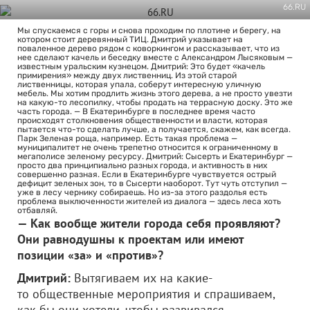
66.RU
Мы спускаемся с горы и снова проходим по плотине и берегу, на
котором стоит деревянный ТИЦ. Дмитрий указывает на
поваленное дерево рядом с коворкингом и рассказывает, что из
нее сделают качель и беседку вместе с Александром Лысяковым —
известным уральским кузнецом. Дмитрий: Это будет «качель
примирения» между двух лиственниц. Из этой старой
лиственницы, которая упала, соберут интересную уличную
мебель. Мы хотим продлить жизнь этого дерева, а не просто увезти
на какую-то лесопилку, чтобы продать на террасную доску. Это же
часть города. — В Екатеринбурге в последнее время часто
происходят столкновения общественности и власти, которая
пытается что-то сделать лучше, а получается, скажем, как всегда.
Парк Зеленая роща, например. Есть такая проблема —
муниципалитет не очень трепетно относится к ограниченному в
мегаполисе зеленому ресурсу. Дмитрий: Сысерть и Екатеринбург —
просто два принципиально разных города, и активность в них
совершенно разная. Если в Екатеринбурге чувствуется острый
дефицит зеленых зон, то в Сысерти наоборот. Тут чуть отступил —
уже в лесу чернику собираешь. Но из-за этого раздолья есть
проблема выключенности жителей из диалога — здесь леса хоть
отбавляй.
— Как вообще жители города себя проявляют?
Они равнодушны к проектам или имеют
позиции «за» и «против»?
Дмитрий:
Вытягиваем их на какие-
то общественные мероприятия и спрашиваем,
как бы они хотели, чтобы развивался