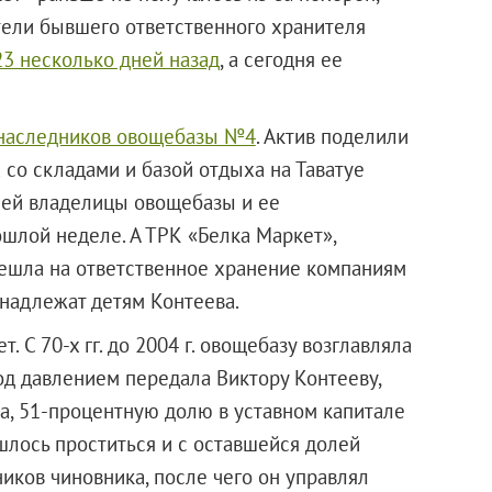
тели бывшего ответственного хранителя
23 несколько дней назад
, а сегодня ее
наследников овощебазы №4
. Актив поделили
 со складами и базой отдыха на Таватуе
шей владелицы овощебазы и ее
ошлой неделе. А ТРК «Белка Маркет»,
решла на ответственное хранение компаниям
надлежат детям Контеева.
. С 70-х гг. до 2004 г. овощебазу возглавляла
под давлением передала Виктору Контееву,
ра, 51-процентную долю в уставном капитале
шлось проститься и с оставшейся долей
иков чиновника, после чего он управлял