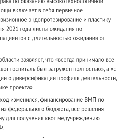
драва по оказанию высокотехнологичной
мощи включает в себя первичное
евизионное эндопротезирование и пластику
ля 2021 года листы ожидания по
пациентов с длительностью ожидания от
бласти заявляет, что «всегда принимало все
квот госпиталь был загружен полностью», а «с
ции о диверсификации профиля деятельности,
ике проекта».
одход изменился, финансирование ВМП по
 из федерального бюджета, все решения
му для получения квот медучреждению
Ф.