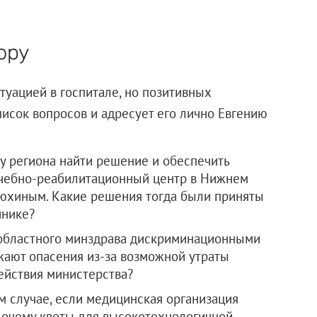
ору
туацией в госпитале, но позитивных
писок вопросов и адресует его лично Евгению
ву региона найти решение и обеспечить
ечебно-реабилитационный центр в Нижнем
тюхиным. Какие решения тогда были приняты
инике?
областного минздрава дискриминационными
ажают опасения из-за возможной утраты
действия министерства?
ом случае, если медицинская организация
Почему квоты для высокотехнологичной