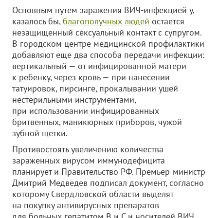
Основным путем заражения ВИЧ-инфекцией у,
казалось бы,
благополучных людей
остается
незащищенный сексуальный контакт с супругом.
В городском центре медицинской профилактики
добавляют еще два способа передачи инфекции:
вертикальный — от инфицированной матери
к ребенку, через кровь — при нанесении
татуировок, пирсинге, прокалывании ушей
нестерильными инструментами,
при использовании инфицированных
бритвенных, маникюрных приборов, чужой
зубной щетки.
Противостоять увеличению количества
зараженных вирусом иммунодефицита
планирует и Правительство РФ. Премьер-министр
Дмитрий Медведев подписал документ, согласно
которому Свердловской области выделят
на покупку антивирусных препаратов
для больных гепатитом B и C и носителей ВИЧ