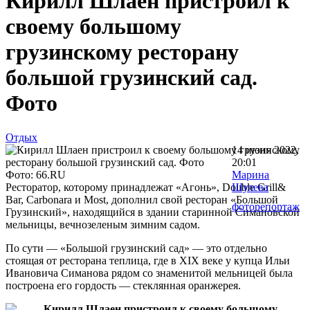
Кирилл Шлаен пристроил к
своему большому
грузинскому ресторану
большой грузинский сад.
Фото
Отдых
14 июня 2022,
20:01
Фото: 66.RU
Марина
Ресторатор, которому принадлежат «Агонь», Double Grill&
Шулева
Bar, Carbonara и Most, дополнил свой ресторан «Большой
фоторепортаж
Грузинский», находящийся в здании старинной Симановской
мельницы, вечнозеленым зимним садом.
По сути — «Большой грузинский сад» — это отдельно
стоящая от ресторана теплица, где в XIX веке у купца Ильи
Ивановича Симанова рядом со знаменитой мельницей была
построена его гордость — стеклянная оранжерея.