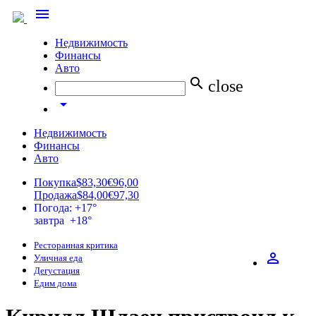
menu
Недвижимость
Финансы
Авто
search
close
arrow_drop_down
Недвижимость
Финансы
Авто
Покупка
$83,30
€96,00
Продажа
$84,00
€97,30
Погода: +17°
завтра +18°
Ресторанная критика
perm_identity
Уличная еда
Дегустация
Едим дома