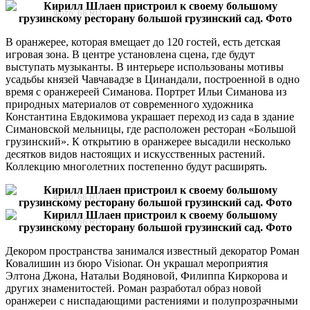
Фото: 66.RU
В оранжерее, которая вмещает до 120 гостей, есть детская
игровая зона. В центре установлена сцена, где будут
выступать музыканты. В интерьере использованы мотивы
усадьбы князей Чавчавадзе в Цинандали, построенной в одно
время с оранжереей Симанова. Портрет Ильи Симанова из
природных материалов от современного художника
Константина Евдокимова украшает переход из сада в здание
Симановской мельницы, где расположен ресторан «Большой
грузинский». К открытию в оранжерее высадили несколько
десятков видов настоящих и искусственных растений.
Коллекцию многолетних постепенно будут расширять.
Фото: 66.RU
Фото: 66.RU
Декором пространства занимался известный декоратор Роман
Ковалишин из бюро Visionar. Он украшал мероприятия
Элтона Джона, Натальи Водяновой, Филиппа Киркорова и
других знаменитостей. Роман разработал образ новой
оранжереи с ниспадающими растениями и полупрозрачными