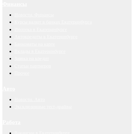
Финансы
Новости. Финансы
Курсы валют в банках Екатеринбурга
Ипотека в Екатеринбурге
Автокредиты в Екатеринбурге
Банкоматы на карте
Вклады в Екатеринбурге
Заявка на кредит
Статьи партнеров
Прочее
Авто
Новости. Авто
Эксклюзивные тест-драйвы
Работа
Вакансии в Екатеринбурге