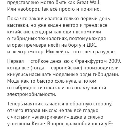
представлено могло быть как Great Wall.
Или наоборот. Так всё просто и понятно.
Пока что заканчивается только первый день
выставки, но уже виден вектор и тренд: все
китайские вендоры как один вспомнили
о гибридных технологиях, поэтому каждая
вторая премьера несёт на борту и ДВС,
и электромотор. Мыслей на этот счёт сразу две.
Первая — стойкое дежа-вю с Франкфуртом-2009,
когда все (тогда — европейские) производители
кинулись насыщать модельные ряды гибридами.
Мода как-то быстро схлынула, а потом
от гибридности отказались в пользу чистой
электромобильности.
Теперь маятник качается в обратную сторону,
от чего вторая мысль: не так всё гладко
с чистыми «электричками» даже в сильно
успешном Китае. Вопрос дальнобойности у E-