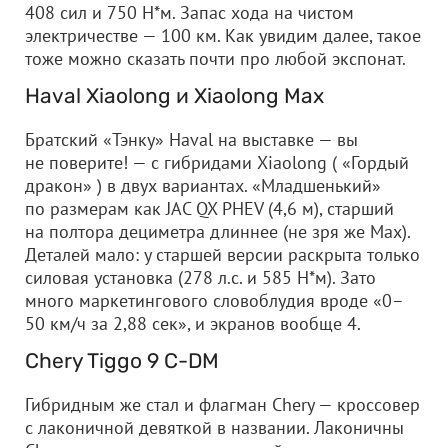
408 сил и 750 Н*м. Запас хода на чистом
электричестве — 100 км. Как увидим далее, такое
тоже можно сказать почти про любой экспонат.
Haval Xiaolong и Xiaolong Max
Братский «Тэнку» Haval на выставке — вы
не поверите! — с гибридами Xiaolong ( «Гордый
дракон» ) в двух вариантах. «Младшенький»
по размерам как JAC QX PHEV (4,6 м), старший
на полтора дециметра длиннее (не зря же Max).
Деталей мало: у старшей версии раскрыта только
силовая установка (278 л.с. и 585 Н*м). Зато
много маркетингового словоблудия вроде «0–
50 км/ч за 2,88 сек», и экранов вообще 4.
Chery Tiggo 9 C-DM
Гибридным же стал и флагман Chery — кроссовер
с лаконичной девяткой в названии. Лаконичны