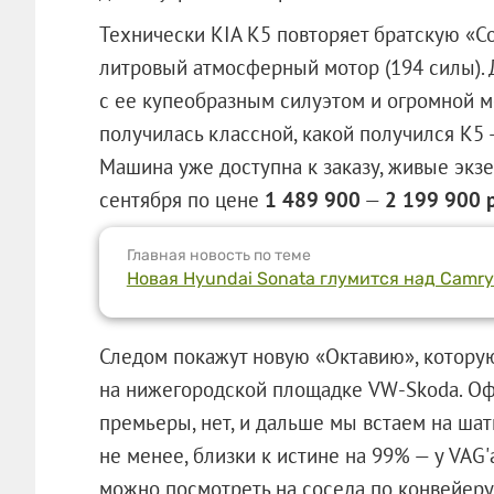
Технически KIA K5 повторяет братскую «Сон
литровый атмосферный мотор (194 силы). Д
с ее купеобразным силуэтом и огромной м
получилась классной, какой получился K5 
Машина уже доступна к заказу, живые экз
сентября по цене
1 489 900
—
2 199 900 
Главная новость по теме
Новая Hyundai Sonata глумится над Camry
Следом покажут новую «Октавию», котору
на нижегородской площадке VW-Skoda. О
премьеры, нет, и дальше мы встаем на ша
не менее, близки к истине на 99% — у VAG
можно посмотреть на соседа по конвейеру 