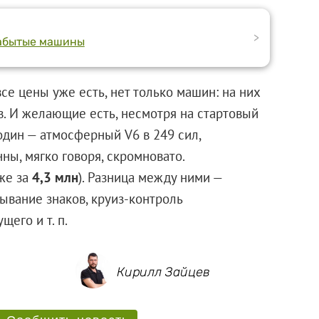
>
забытые машины
все цены уже есть, нет только машин: на них
в. И желающие есть, несмотря на стартовый
 один — атмосферный V6 в 249 сил,
ы, мягко говоря, скромновато.
же за
4,3 млн
). Разница между ними —
ывание знаков, круиз-контроль
его и т. п.
Кирилл Зайцев