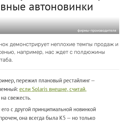
авные автоновинки
фирмы-производителя
нок демонстрирует неплохие темпы продаж и
сенью, например, нас ждет с полдюжины
таба.
пример, пережил плановый рестайлинг —
кчемный:
если Solaris внешне, считай,
и на свежесть.
т его с другой принципиальной новинкой
Впрочем, она всегда была К5 — но только