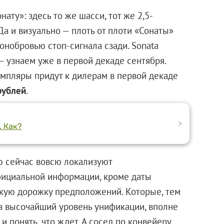
ату»: здесь то же шасси, тот же 2,5-
а и визуально — плоть от плоти «Сонаты»
онобровью стоп-сигнала сзади. Sonata
— узнаем уже в первой декаде сентября.
емпляры придут к дилерам в первой декаде
рублей
.
>
. Как?
ю сейчас вовсю локализуют
фициальной информации, кроме даты
ткую дорожку предположений. Которые, тем
'а высочайший уровень унификации, вполне
и понять, что ждет. А сосед по конвейеру