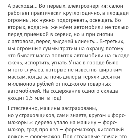
А расходы… Во-первых, электроэнергия: салон
работает практически круглогодично, а площади
огромны, их нужно подогревать, освещать. Во-
вторых, вода: мы же мо́ем автомобили не только
перед приемкой в сервис, но и при снятии
с автовоза, перед выдачей клиенту… В-третьих,
мы огромные суммы тратим на охрану, потому
что бывает масса попыток автомобили на складе
сжечь, испортить, угнать. У нас в городе было
много случаев, которые не известны широким
массам, когда за ночь дилеры теряли десятки
миллионов рублей от поджогов товарных
автомобилей. На содержание одного склада
уходит 1,5 млн в год!
Естественно, машины застрахованы,
но у страховщиков, сами знаете, кругом « форс-
мажоры »: дерево упало на машину — форс-
мажор, град прошел — форс-мажор, кислотный
дождь — форс-мажор. Под страховые случаи это