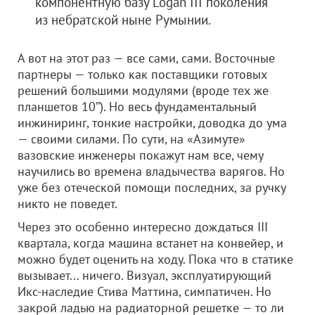
компонентную базу Logan III поколения
из небратской ныне Румынии.
А вот на этот раз — все сами, сами. Восточные
партнеры — только как поставщики готовых
решений большими модулями (вроде тех же
планшетов 10’’). Но весь фундаментальный
инжиниринг, тонкие настройки, доводка до ума
— своими силами. По сути, на «Азимуте»
вазовские инженеры покажут нам все, чему
научились во времена владычества варягов. Но
уже без отеческой помощи последних, за ручку
никто не поведет.
Через это особенно интересно дождаться III
квартала, когда машина встанет на конвейер, и
можно будет оценить на ходу. Пока что в статике
вызывает... ничего. Визуал, эксплуатирующий
Икс-наследие Стива Маттина, симпатичен. Но
закрой ладью на радиаторной решетке — то ли