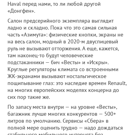
Haval перед нами, то ли любой другой
«Донгфен».
Салон предсерийного экземпляра выглядит
ладно и складно. Пока что это самая сильная
часть «Азимута»: физические кнопки, экраны не
на весь салон, модный в 2020-м двуспицевый
руль не вызывают отторжения. А еще, кажется,
там наконец-то будут человеческие
подстаканники — бич «Весты» и «Искры».
Круглые регуляторы климата со встроенными
ЖК-экранами вызывают ностальгическое
пощипывание глаз: это наследие времен Renault,
на многих европейских моделях концерна до
сих пор такие же.
По запасу места внутри — на уровне «Весты»,
багажник лучше многих конкурентов — 500+
литров по умолчанию. Сервисы «Сбера» в
полной мере оценить трудно — надо дождаться
стабильного мобильного интернета без