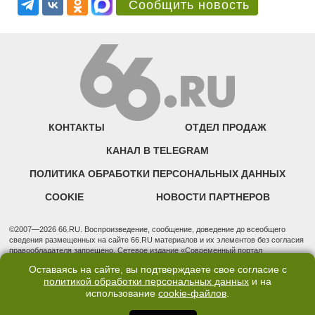
Сообщить новость
КОНТАКТЫ
ОТДЕЛ ПРОДАЖ
КАНАЛ В TELEGRAM
ПОЛИТИКА ОБРАБОТКИ ПЕРСОНАЛЬНЫХ ДАННЫХ
COOKIE
НОВОСТИ ПАРТНЕРОВ
©2007—2026 66.RU. Воспроизведение, сообщение, доведение до всеобщего
сведения размещенных на сайте 66.RU материалов и их элементов без согласия
правообладателя запрещено. Сетевое издание «Современный портал
Екатеринбурга — «66.ru» (18+) зарегистрировано Федеральной службой по
Оставаясь на сайте, вы подтверждаете свое согласие с
надзору в сфере связи, информационных технологий и массовых коммуникаций
политикой обработки персональных данных
и на
(Роскомнадзор). Регистрационный номер ЭЛ № ФС 77 - 76634 от 02.09.2019
использование
cookie-файлов
.
Учредитель: Общество с ограниченной ответственностью "66.ру". Юридический
адрес: 620014, Свердловская обл., г. Екатеринбург, ул. Бориса Ельцина, строение
3, оф. 7015 Фактический адрес редакции и отдела продаж: 620014, Свердловская