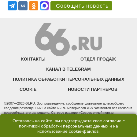
Сообщить новость
КОНТАКТЫ
ОТДЕЛ ПРОДАЖ
КАНАЛ В TELEGRAM
ПОЛИТИКА ОБРАБОТКИ ПЕРСОНАЛЬНЫХ ДАННЫХ
COOKIE
НОВОСТИ ПАРТНЕРОВ
©2007—2026 66.RU. Воспроизведение, сообщение, доведение до всеобщего
сведения размещенных на сайте 66.RU материалов и их элементов без согласия
правообладателя запрещено. Сетевое издание «Современный портал
Екатеринбурга — «66.ru» (18+) зарегистрировано Федеральной службой по
Оставаясь на сайте, вы подтверждаете свое согласие с
надзору в сфере связи, информационных технологий и массовых коммуникаций
политикой обработки персональных данных
и на
(Роскомнадзор). Регистрационный номер ЭЛ № ФС 77 - 76634 от 02.09.2019
использование
cookie-файлов
.
Учредитель: Общество с ограниченной ответственностью "66.ру". Юридический
адрес: 620014, Свердловская обл., г. Екатеринбург, ул. Бориса Ельцина, строение