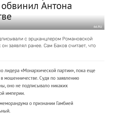
 обвинил Антона
тве
66.RU
подписывали с эрцканцлером Романовской
он заявлял ранее. Сам Баков считает, что
ло лидера «Монархической партии», пока еще
 в мошенничестве. Судя по заявлению
ны, оно не подписывало никаких
ой империи.
т меморандума о признании Гамбией
ьный.