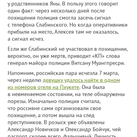
у родственников Яны. В пользу этого говорит
один факт: через несколько дней после
похищения полиция смогла засечь сигнал
с телефона Слабинского. Но когда оперативники
прибыли на место, Алексея там не оказалось,
а сигнал исчез.
Если же Слабинский не участвовал в похищении,
вероятно, он уже мертв, приводит «КП» слова
генерал-майора полиции Витсану Муангпресри.
Напомним, российская пара исчезла 7 марта,
через неделю
девушку удалось найти в одном
из номеров отеля на Пхукете
. Она была
в невменяемом состоянии, на теле обнаружены
порезы. Изначально полиция считала,
что россияне сами организовали свое
похищение, а потом вышла на след
преступников. В розыск уже объявлены
Александр Новичков и Олександр Бойчук, чей
паспорт, скорее всего, фальшивый. Личность