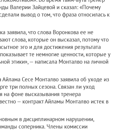
нды Валерии Зайцевой и сказал: «Почему
сделали вывод о том, что фраза относилась к
ка заявила, что слова Воронкова ее не
ают слова, которые он высказал, потому что
асытное эго и для достижения результата
 показывает те немногие ценности, которые у
ьной этики», — написала Монталво на личной
а Айлама Сесе Монталво заявила об уходе из
рге три полных сезона. Связан ли уход
я на фоне высказывания тренера
вестно — контракт Айламы Монталво истек в
иновным в дисциплинарном нарушении,
оманды соперника. Члены комиссии