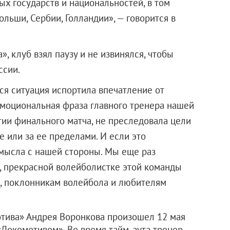
х государств и национальностей, в том
ольши, Сербии, Голландии», — говорится в
, клуб взял паузу и не извинялся, чтобы
ссии.
ся ситуация испортила впечатление от
Эмоциональная фраза главного тренера нашей
ии финального матча, не преследовала цели
е или за ее пределами. И если это
умысла с нашей стороны. Мы еще раз
 прекрасной волейболистке этой команды
, поклонникам волейбола и любителям
отива» Андрея Воронкова произошел 12 мая
«Локомотивом». Во время тайм-аута тренер