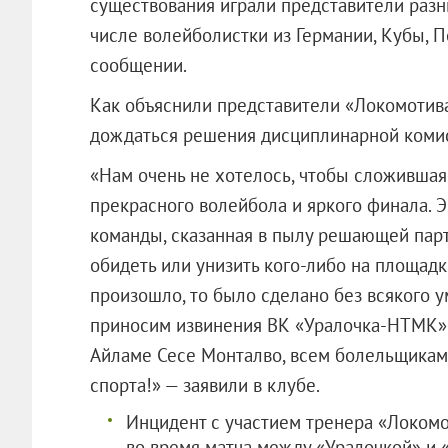
существования играли представители разны
числе волейболистки из Германии, Кубы, П
сообщении.
Как объяснили представители «Локомотива»
дождаться решения дисциплинарной коми
«Нам очень не хотелось, чтобы сложившая
прекрасного волейбола и яркого финала. 
команды, сказанная в пылу решающей парт
обидеть или унизить кого-либо на площадк
произошло, то было сделано без всякого 
приносим извинения ВК «Уралочка-НТМК»,
Айламе Сесе Монталво, всем болельщикам
спорта!» — заявили в клубе.
Инцидент с участием тренера «Локом
во время матча между «Уралочкой» и 