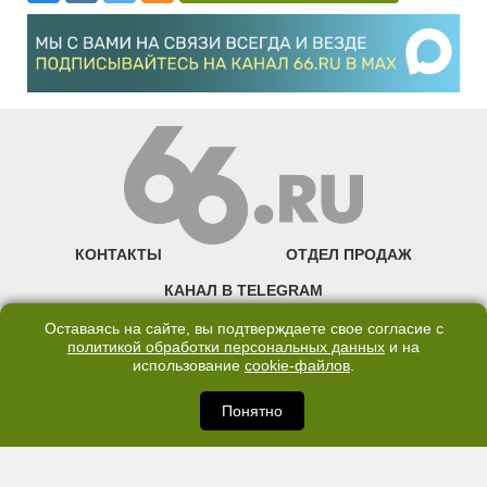
КОНТАКТЫ
ОТДЕЛ ПРОДАЖ
КАНАЛ В TELEGRAM
ПОЛИТИКА ОБРАБОТКИ ПЕРСОНАЛЬНЫХ ДАННЫХ
Оставаясь на сайте, вы подтверждаете свое согласие с
политикой обработки персональных данных
и на
COOKIE
использование
cookie-файлов
.
Понятно
©2007—2025 66.RU. Воспроизведение, сообщение, доведение до всеобщего
сведения размещенных на сайте 66.RU материалов и их элементов без согласия
правообладателя запрещено. Сетевое издание «Современный портал
Екатеринбурга — «66.ru» (18+) зарегистрировано Федеральной службой по
надзору в сфере связи, информационных технологий и массовых коммуникаций