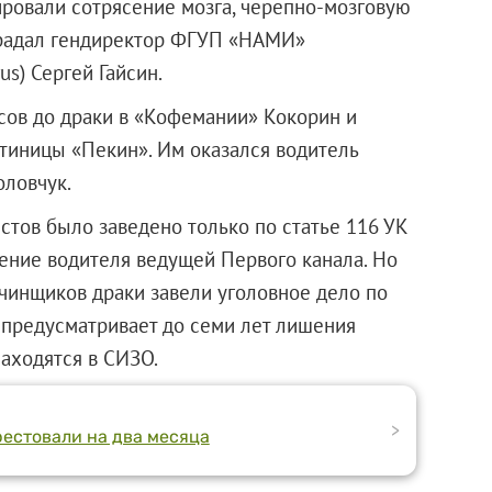
ировали сотрясение мозга, черепно-мозговую
страдал гендиректор ФГУП «НАМИ»
s) Сергей Гайсин.
асов до драки в «Кофемании» Кокорин и
стиницы «Пекин». Им оказался водитель
оловчук.
тов было заведено только по статье 116 УК
иение водителя ведущей Первого канала. Но
чинщиков драки завели уголовное дело по
я предусматривает до семи лет лишения
аходятся в СИЗО.
>
естовали на два месяца