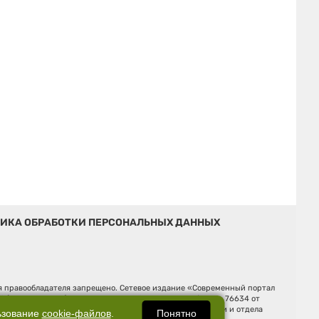
ИКА ОБРАБОТКИ ПЕРСОНАЛЬНЫХ ДАННЫХ
ия правообладателя запрещено. Сетевое издание «Современный портал
й (Роскомнадзор). Регистрационный номер ЭЛ № ФС 77 - 76634 от
Ельцина, строение 3, оф. 7015 Фактический адрес редакции и отдела
Понятно
ьзование
cookie-файлов
.