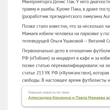
Минпромторга Денис Пак. У него диагност
травму и ушибы. Кроме Пака, в драке по
(разработчик президентского лимузина Auru
Позже стало известно, что за несколько ч
Мамаев избили человека на парковке у го
телеведущей Ольги Ушаковой — Виталий С
Первоначально дело в отношении футболис
РФ («Побои») за инцидент в кафе и за изб
позже статью переквалифицировали: на за
статье 213 УК РФ («Хулиганство»), котора
свободы. В настоящее время футболисты н
Главная новость по теме
Александра Кокорина и Павла Мамаева ар