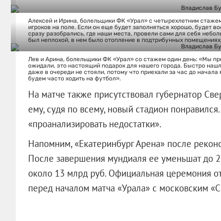
Алексей и Ирина, болельщики ФК «Урал» с четырехлетним стажем:
игроков на поле. Если он еще будет заполняться хорошо, будет в
сразу разобрались, где наши места, провели сами для себя небо
был неплохой, в нем было отопление в подтрибунных помещениях,
Лев и Арина, болельщики ФК «Урал» со стажем один день: «Мы п
ожидали, это настоящий подарок для нашего города. Быстро нашл
даже в очереди не стояли, потому что приехали за час до начала 
будем часто ходить на футбол».
На матче также присутствовал губернатор Све
ему, судя по всему, новый стадион понравился
«проанализировать недостатки».
Напомним, «Екатеринбург Арена» после реконс
После завершения мундиаля ее уменьшат до 23
около 13 млрд руб. Официальная церемония от
перед началом матча «Урала» с московским «С