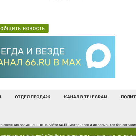
общить новость
Ы
ОТДЕЛ ПРОДАЖ
КАНАЛ В TELEGRAM
ПОЛИТ
о сведения размещенных на сайте 66.RU материалов и их элементов без соглас
 по надзору в сфере связи, информационных технологий и массовых коммуникаци
". Юридический адрес: 620014, Свердловская обл., г. Екатеринбург, ул. Бориса 
 согласие с
политикой обработки персональных данных
и на испол