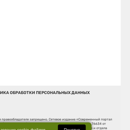
ИКА ОБРАБОТКИ ПЕРСОНАЛЬНЫХ ДАННЫХ
ия правообладателя запрещено. Сетевое издание «Современный портал
й (Роскомнадзор). Регистрационный номер ЭЛ № ФС 77 - 76634 от
Ельцина, строение 3, оф. 7015 Фактический адрес редакции и отдела
Понятно
ьзование
cookie-файлов
.