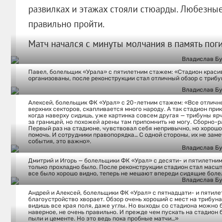
развилках и этажах стояли стюарды. Любезные
правильно пройти.
Матч начался с минуты молчания в память по
Павел, болельщик «Урала» с пятилетним стажем: «Стадион краси
организованы, после реконструкции стал отличный обзор с трибу
Алексей, болельщик ФК «Урал» с 20-летним стажем: «Все отлично
верхних секторов, скапливается много народу. А так стадион при
когда наверху сидишь, уже картинка совсем другая — трибуны ярч
за границей, но похожей арены там припомнить не могу. Сборно-
Первый раз на стадионе, чувствовал себя непривычно, но хорошо
помочь. И сотрудники правопорядка… С одной стороны, их не заме
события, это важно».
Дмитрий и Игорь — болельщики ФК «Урал» с десяти- и пятилетни
только прохладно было. После реконструкции стадион стал масшт
все было хорошо видно, теперь не мешают впереди сидящие боле
Андрей и Алексей, болельщики ФК «Урал» с пятнадцати- и пятиле
благоустройство хворает. Обзор очень хороший с мест на трибуна
видишь все края поля, даже углы. Но выходы со стадиона можно б
наверное, не очень правильно. И прежде чем пускать на стадион
пыли и цементе. Но это ведь пока пробные матчи…»