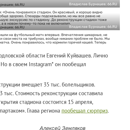
Владислав Бурнашев; 66.RU
 «Очень понравился стадион. Он красивый, и хорошо видно
ообще здорово. Стюарды подсказывали, но мы все равно не
льшую экскурсию по стадиону. До реконструкции стадион тоже
 а в новом почему-то пока не включили».
Владислав Бурнашев; 66.RU
ришли на футбольный матч впервые. Впечатления шикарные, не
и свои места на трибунах, вообще никаких проблем не было. Мы
матча. Очень понравилось, что кормили горячей кашей. Теперь
рдловской области Евгений Куйвашев. Лично
. Но в своем Instagram* он пообещал
трукции вмещает 35 тыс. болельщиков.
 тыс. Стоимость реконструкции составила
крытия стадиона состоится 15 апреля,
партаком». Глава региона
пообещал сюрприз
.
Алексей Земляков