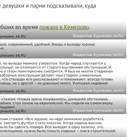
 девушки и парни подсказывали, куда
гибших во время
пожара в Кемерово
.
Владислав Бурнашев; 66.RU
вый, современный, удобный. Входы и выходы хорошо
н».
Владислав Бурнашев; 66.RU
, но выходы немного узковатые. Когда народ спускается с
кольный, он отличается от старого внутренней обстановкой. И
е и газон поинтереснее смотрится. Я был на многих стадионах
разборные конструкции делают наш стадион уникальным.
, что стюарды все рассказывают и показывают, всегда готовы
чаешь, но с другой — их довольно много. Учитывая недавние
Владислав Бурнашев; 66.RU
м стажем: «Новая арена понравилась, домашняя обстановка,
абнее, стал похож на европейский. Мы сидели на самом верху,
льщики».
Владислав Бурнашев; 66.RU
тним стажем: «Все хорошо, но надо немножко доработать,
х, смотреть футбол стало классно. Когда сидишь высоко,
ыло бы сделать пошире. Все выходят в одну калитку, это,
 болельщиков, нужно было помыть сиденья — они в строительной