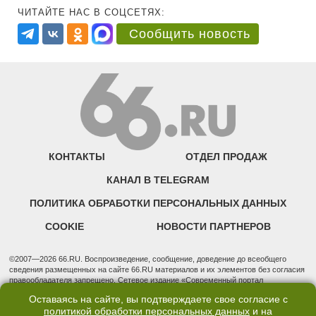
ЧИТАЙТЕ НАС В СОЦСЕТЯХ:
Сообщить новость
КОНТАКТЫ
ОТДЕЛ ПРОДАЖ
КАНАЛ В TELEGRAM
ПОЛИТИКА ОБРАБОТКИ ПЕРСОНАЛЬНЫХ ДАННЫХ
COOKIE
НОВОСТИ ПАРТНЕРОВ
©2007—2026 66.RU. Воспроизведение, сообщение, доведение до всеобщего
сведения размещенных на сайте 66.RU материалов и их элементов без согласия
правообладателя запрещено. Сетевое издание «Современный портал
Екатеринбурга — «66.ru» (18+) зарегистрировано Федеральной службой по
Оставаясь на сайте, вы подтверждаете свое согласие с
надзору в сфере связи, информационных технологий и массовых коммуникаций
политикой обработки персональных данных
и на
(Роскомнадзор). Регистрационный номер ЭЛ № ФС 77 - 76634 от 02.09.2019