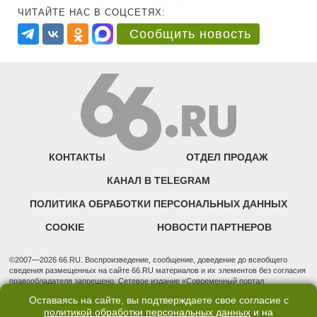
ЧИТАЙТЕ НАС В СОЦСЕТЯХ:
Сообщить новость
КОНТАКТЫ
ОТДЕЛ ПРОДАЖ
КАНАЛ В TELEGRAM
ПОЛИТИКА ОБРАБОТКИ ПЕРСОНАЛЬНЫХ ДАННЫХ
COOKIE
НОВОСТИ ПАРТНЕРОВ
©2007—2026 66.RU. Воспроизведение, сообщение, доведение до всеобщего
сведения размещенных на сайте 66.RU материалов и их элементов без согласия
правообладателя запрещено. Сетевое издание «Современный портал
Екатеринбурга — «66.ru» (18+) зарегистрировано Федеральной службой по
Оставаясь на сайте, вы подтверждаете свое согласие с
надзору в сфере связи, информационных технологий и массовых коммуникаций
политикой обработки персональных данных
и на
(Роскомнадзор). Регистрационный номер ЭЛ № ФС 77 - 76634 от 02.09.2019