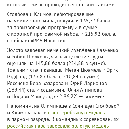
который сейчас проходит в японской Сайтаме.
Столбова и Климов, дебютировавшие
на чемпионате мира, получили 139,77 балла
за произвольную программу и в сумме
с короткой программой набрали 215,92 балла,
сообщает «РИА Новости».
Золото завоевал немецкий дуэт Алена Савченко
и Робин Шолковы, чье выступление судьи
оценили на 145,86 балла (224,88 в сумме).
Третьими стали канадцы Меган Дюамель и Эрик
Рэдфорд (133,83 балла; 210,84 в сумме).
Россияне Вера Базарова и Юрий Ларионов
(189,44) стали седьмыми, Юлия Антипова
и Нодари Маисурадзе (186,22) — восьмые.
Напомним, на Олимпиаде в Сочи дуэт Столбовой
и Климова также
взял серебряную медаль
в парном разряде. В командных соревнованиях
российская пара завоевала золотую медаль
.