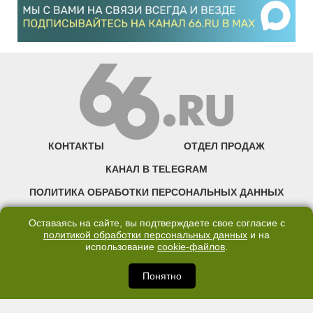
КОНТАКТЫ
ОТДЕЛ ПРОДАЖ
КАНАЛ В TELEGRAM
ПОЛИТИКА ОБРАБОТКИ ПЕРСОНАЛЬНЫХ ДАННЫХ
COOKIE
Оставаясь на сайте, вы подтверждаете свое согласие с
политикой обработки персональных данных
и на
использование
cookie-файлов
.
©2007—2025 66.RU. Воспроизведение, сообщение, доведение до всеобщего
сведения размещенных на сайте 66.RU материалов и их элементов без согласия
правообладателя запрещено. Сетевое издание «Современный портал
Понятно
Екатеринбурга — «66.ru» (18+) зарегистрировано Федеральной службой по
надзору в сфере связи, информационных технологий и массовых коммуникаций
(Роскомнадзор). Регистрационный номер ЭЛ № ФС 77 - 76634 от 02.09.2019
Учредитель: Общество с ограниченной ответственностью "66.ру". Юридический