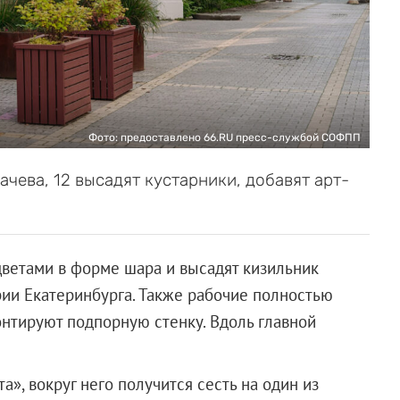
Фото: предоставлено 66.RU пресс-службой СОФПП
чева, 12 высадят кустарники, добавят арт-
цветами в форме шара и высадят кизильник
рии Екатеринбурга. Также рабочие полностью
онтируют подпорную стенку. Вдоль главной
а», вокруг него получится сесть на один из