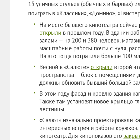
15 уличных стульев (обычных и барных) и
поиграть в «Классики», «Домино», «Твистер
На месте бывшего кинотеатра сейчас 
открыли
в прошлом году. В здании ра
залами — на 200 и 380 человек, магаз
масштабные работы почти с нуля, ра
На это тогда потратили больше 100 мл
Весной в «Салюте»
открыли
второй эта
пространства — блок с помещениями д
должны обновить бывший большой зал
В этом году фасад и кровлю здания к
Также там установят новое крыльцо г
лестницы.
«Салют» изначально проектировали ка
интересных встреч и работы кружков.
кинотеатр. Для кинопоказов его
закры