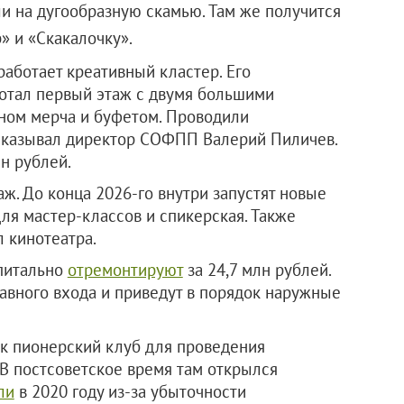
ли на дугообразную скамью. Там же получится
» и «Скакалочку».
работает креативный кластер. Его
ботал первый этаж с двумя большими
ином мерча и буфетом. Проводили
ссказывал директор СОФПП Валерий Пиличев.
н рублей.
ж. До конца 2026-го внутри запустят новые
ля мастер-классов и спикерская. Также
 кинотеатра.
апитально
отремонтируют
за 24,7 млн рублей.
лавного входа и приведут в порядок наружные
к пионерский клуб для проведения
 В постсоветское время там открылся
ли
в 2020 году из‑за убыточности