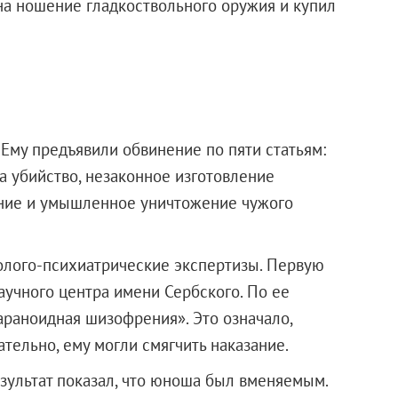
на ношение гладкоствольного оружия и купил
Ему предъявили обвинение по пяти статьям:
а убийство, незаконное изготовление
ение и умышленное уничтожение чужого
олого-психиатрические экспертизы. Первую
аучного центра имени Сербского. По ее
араноидная шизофрения». Это означало,
ательно, ему могли смягчить наказание.
езультат показал, что юноша был вменяемым.