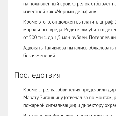
на пожизненный срок. Стрелок отбывает н
известной как «Черный дельфин».
Кроме этого, он должен выплатить штраф 
морального вреда. Родителям убитых дете
от 500 тыс. до 1,5 млн рублей. Потерпевш
Адвокаты Галявиева пытались обжаловать 
без изменений.
Последствия
Кроме стрелка, обвинения предъявили ди
Марату Зиганшину (отвечал за по монтаж,
пожарной сигнализации) и директору охра
В отношении Зиганшина прекратили дело, т