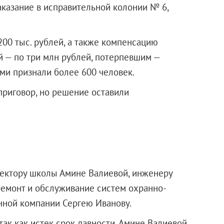
аказание в исправительной колонии № 6,
200 тыс. рублей, а также компенсацию
й — по три млн рублей, потерпевшим —
ими признали более 600 человек.
приговор, но решение оставили
ректору школы Амине Валиевой, инженеру
 ремонт и обслуживание систем охранно-
нной компании Сергею Иванову.
ак как истек срок давности. Амине Валиевой