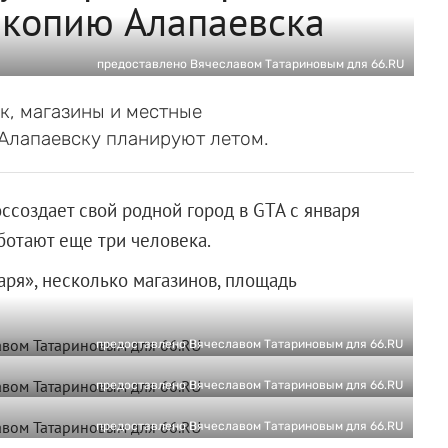
A копию Алапаевска
предоставлено Вячеславом Татариновым для 66.RU
к, магазины и местные
 Алапаевску планируют летом.
ссоздает свой родной город в GTA с января
ботают еще три человека.
аря», несколько магазинов, площадь
предоставлено Вячеславом Татариновым для 66.RU
предоставлено Вячеславом Татариновым для 66.RU
предоставлено Вячеславом Татариновым для 66.RU