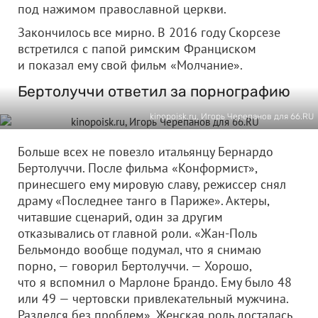
под нажимом православной церкви.
Закончилось все мирно. В 2016 году Скорсезе
встретился с папой римским Франциском
и показал ему свой фильм «Молчание».
Бертолуччи ответил за порнографию
kinopoisk.ru, Игорь Черепанов для 66.RU
Больше всех не повезло итальянцу Бернардо
Бертолуччи. После фильма «Конформист»,
принесшего ему мировую славу, режиссер снял
драму «Последнее танго в Париже». Актеры,
читавшие сценарий, один за другим
отказывались от главной роли. «Жан-Поль
Бельмондо вообще подумал, что я снимаю
порно, — говорил Бертолуччи. — Хорошо,
что я вспомнил о Марлоне Брандо. Ему было 48
или 49 — чертовски привлекательный мужчина.
Разделся без проблем». Женская роль досталась