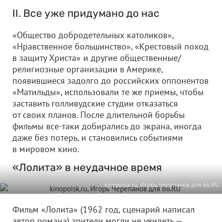
II. Все уже придумано до нас
«Общество добродетельных католиков»,
«Нравственное большинство», «Крестовый поход
в защиту Христа» и другие общественные/
религиозные организации в Америке,
появившиеся задолго до российских оппонентов
«Матильды», использовали те же приемы, чтобы
заставить голливудские студии отказаться
от своих планов. После длительной борьбы
фильмы все-таки добирались до экрана, иногда
даже без потерь, и становились событиями
в мировом кино.
«Лолита» в неудачное время
kinopoisk.ru, Игорь Черепанов для 66.RU
Фильм «Лолита» (1962 год, сценарий написал
автор романа) зрители могли не увидеть —