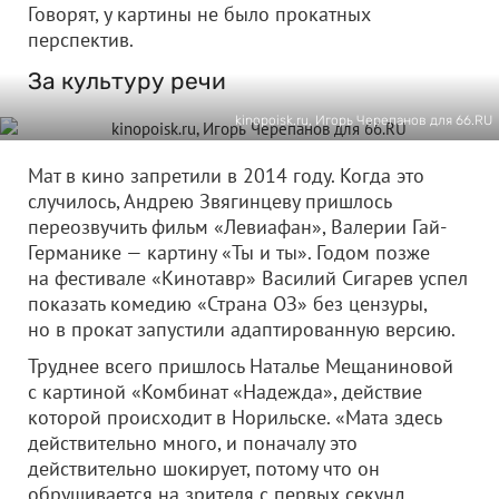
Говорят, у картины не было прокатных
перспектив.
За культуру речи
kinopoisk.ru, Игорь Черепанов для 66.RU
Мат в кино запретили в 2014 году. Когда это
случилось, Андрею Звягинцеву пришлось
переозвучить фильм «Левиафан», Валерии Гай-
Германике — картину «Ты и ты». Годом позже
на фестивале «Кинотавр» Василий Сигарев успел
показать комедию «Страна ОЗ» без цензуры,
но в прокат запустили адаптированную версию.
Труднее всего пришлось Наталье Мещаниновой
с картиной «Комбинат «Надежда», действие
которой происходит в Норильске. «Мата здесь
действительно много, и поначалу это
действительно шокирует, потому что он
обрушивается на зрителя с первых секунд