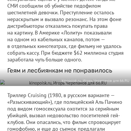
СМИ сообщили об убийстве педофилом
шестилетней девочки. Преступление осталось
нераскрытым и вызвало резонанс. На этом фоне
дистрибьюторы отказались покупать права
на картину. В Америке «Лолиту» показывали
на одном из кабельных каналов, потом —
в отдельных кинотеатрах, где фильму не удалось
собрать кассу. При бюджете $62 миллиона студия
заработала чуть больше одного.
Геям и лесбиянкам не понравилось
kinopoisk.ru, Игорь Черепанов для 66.RU
Триллер Сruising (1980, в русском варианте —
«Разыскивающий»), где полицейский Аль Пачино
под видом гомосексуала охотится за серийным
убийцей, вызвал недовольство посетителей гей-
клубов. Они опасались, что фильм спровоцирует
гомофобию, и еще до съемок предлагали