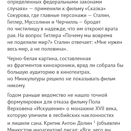
определенных федеральными законами
случаях» — применили к фильму «Сказка»
Сокурова, где главные персонажи — Сталин,
Гитлер, Муссолини и Черчилль — бродят
по чистилищу в надежде, что им откроют врата
рая. На вопрос Гитлера «Почему мы вовремя
не поделили мир?» Сталин отвечает: «Мне нужен
весь мир, а не половина».
Черно-белая картина, составленная
из фрагментов кинохроники, вряд ли собрала бы
большую аудиторию в кинотеатрах,
но Минкультуры решило не показывать фильм
никому.
Годом раньше ведомство не нашло точной
формулировки для отказа фильму Пола
Верховена «Искушение» о монахине XVII века,
которую уличили в лесбийских наклонностях
и лишили сана. Критик Антон Долин
1
(объявлен
Минюстом иноагентом) писал: «Все, чего вы