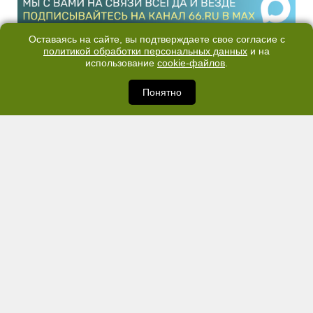
Оставаясь на сайте, вы подтверждаете свое согласие с
политикой обработки персональных данных
и на
использование
cookie-файлов
.
Понятно
КОНТАКТЫ
ОТДЕЛ ПРОДАЖ
КАНАЛ В TELEGRAM
ПОЛИТИКА ОБРАБОТКИ ПЕРСОНАЛЬНЫХ ДАННЫХ
COOKIE
©2007—2025 66.RU. Воспроизведение, сообщение, доведение до всеобщего
сведения размещенных на сайте 66.RU материалов и их элементов без согласия
правообладателя запрещено. Сетевое издание «Современный портал
Екатеринбурга — «66.ru» (18+) зарегистрировано Федеральной службой по
надзору в сфере связи, информационных технологий и массовых коммуникаций
(Роскомнадзор). Регистрационный номер ЭЛ № ФС 77 - 76634 от 02.09.2019
Учредитель: Общество с ограниченной ответственностью "66.ру". Юридический