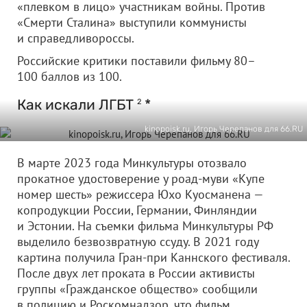
«плевком в лицо» участникам войны. Против
«Смерти Сталина» выступили коммунисты
и справедливороссы.
Российские критики поставили фильму 80–
100 баллов из 100.
Как искали ЛГБТ
*
2
kinopoisk.ru, Игорь Черепанов для 66.RU
В марте 2023 года Минкультуры отозвало
прокатное удостоверение у роад-муви «Купе
номер шесть» режиссера Юхо Куосманена —
копродукции России, Германии, Финляндии
и Эстонии. На съемки фильма Минкультуры РФ
выделило безвозвратную ссуду. В 2021 году
картина получила Гран-при Каннского фестиваля.
После двух лет проката в России активисты
группы «Гражданское общество» сообщили
в полицию и Роскомнадзор, что фильм