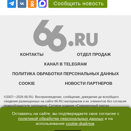
Сообщить новость
КОНТАКТЫ
ОТДЕЛ ПРОДАЖ
КАНАЛ В TELEGRAM
ПОЛИТИКА ОБРАБОТКИ ПЕРСОНАЛЬНЫХ ДАННЫХ
COOKIE
НОВОСТИ ПАРТНЕРОВ
©2007—2026 66.RU. Воспроизведение, сообщение, доведение до всеобщего
сведения размещенных на сайте 66.RU материалов и их элементов без согласия
правообладателя запрещено. Сетевое издание «Современный портал
Екатеринбурга — «66.ru» (18+) зарегистрировано Федеральной службой по
Оставаясь на сайте, вы подтверждаете свое согласие с
надзору в сфере связи, информационных технологий и массовых коммуникаций
политикой обработки персональных данных
и на
(Роскомнадзор). Регистрационный номер ЭЛ № ФС 77 - 76634 от 02.09.2019
использование
cookie-файлов
.
Учредитель: Общество с ограниченной ответственностью "66.ру". Юридический
адрес: 620014, Свердловская обл., г. Екатеринбург, ул. Бориса Ельцина, строение