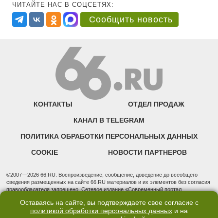
ЧИТАЙТЕ НАС В СОЦСЕТЯХ:
Сообщить новость
КОНТАКТЫ
ОТДЕЛ ПРОДАЖ
КАНАЛ В TELEGRAM
ПОЛИТИКА ОБРАБОТКИ ПЕРСОНАЛЬНЫХ ДАННЫХ
COOKIE
НОВОСТИ ПАРТНЕРОВ
©2007—2026 66.RU. Воспроизведение, сообщение, доведение до всеобщего
сведения размещенных на сайте 66.RU материалов и их элементов без согласия
правообладателя запрещено. Сетевое издание «Современный портал
Екатеринбурга — «66.ru» (18+) зарегистрировано Федеральной службой по
Оставаясь на сайте, вы подтверждаете свое согласие с
надзору в сфере связи, информационных технологий и массовых коммуникаций
политикой обработки персональных данных
и на
(Роскомнадзор). Регистрационный номер ЭЛ № ФС 77 - 76634 от 02.09.2019