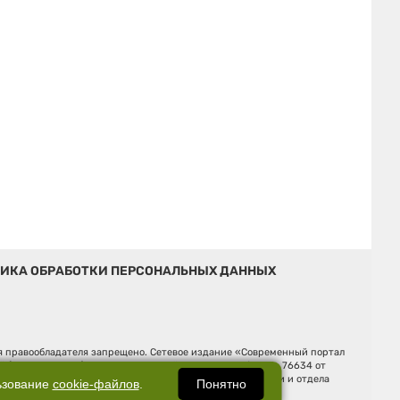
ИКА ОБРАБОТКИ ПЕРСОНАЛЬНЫХ ДАННЫХ
ия правообладателя запрещено. Сетевое издание «Современный портал
й (Роскомнадзор). Регистрационный номер ЭЛ № ФС 77 - 76634 от
Ельцина, строение 3, оф. 7015 Фактический адрес редакции и отдела
Понятно
ьзование
cookie-файлов
.
Дмитрий Владимирович