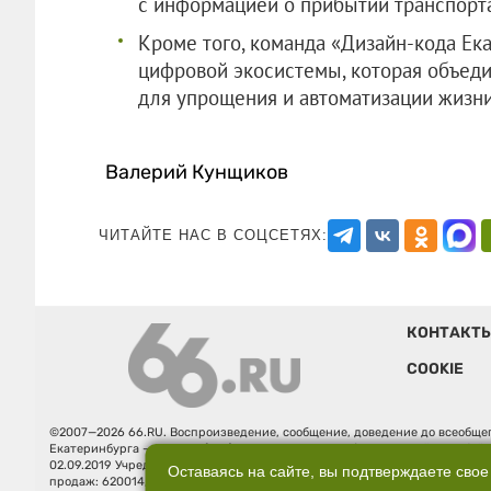
с информацией о прибытии транспорта
Кроме того, команда «Дизайн-кода Ек
цифровой экосистемы, которая объеди
для упрощения и автоматизации жизни
Валерий Кунщиков
ЧИТАЙТЕ НАС В СОЦСЕТЯХ:
КОНТАКТ
COOKIE
©2007—2026 66.RU. Воспроизведение, сообщение, доведение до всеобщег
Екатеринбурга — «66.ru» (18+) зарегистрировано Федеральной службой
02.09.2019 Учредитель: Общество с ограниченной ответственностью "66.ру
Оставаясь на сайте, вы подтверждаете свое
продаж: 620014, Свердловская обл., г. Екатеринбург, ул. Бориса Ельцина