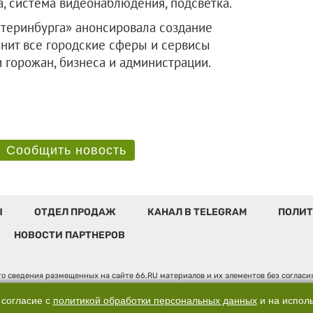
, система видеонаблюдения, подсветка.
атеринбурга» анонсировала создание
нит все городские сферы и сервисы
 горожан, бизнеса и администрации.
Сообщить новость
Ы
ОТДЕЛ ПРОДАЖ
КАНАЛ В TELEGRAM
ПОЛИТ
НОВОСТИ ПАРТНЕРОВ
о сведения размещенных на сайте 66.RU материалов и их элементов без соглас
 по надзору в сфере связи, информационных технологий и массовых коммуникаци
". Юридический адрес: 620014, Свердловская обл., г. Екатеринбург, ул. Бориса 
 согласие с
политикой обработки персональных данных
и на испол
, д. 3, оф. 7015, +7 (343) 288-50-66 info@news.66.ru Главный редактор: Шлыков 