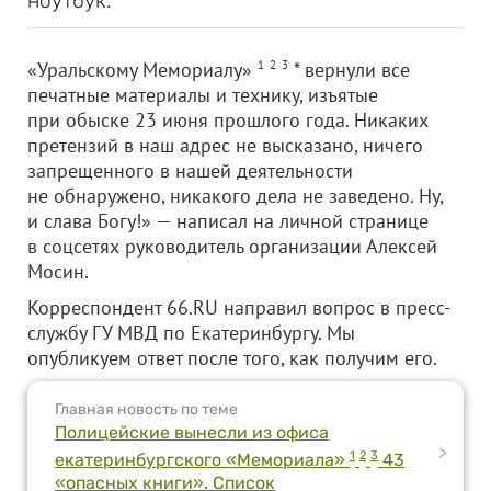
ноутбук.
«Уральскому Мемориалу»
1
2
3
* вернули все
печатные материалы и технику, изъятые
при обыске 23 июня прошлого года. Никаких
претензий в наш адрес не высказано, ничего
запрещенного в нашей деятельности
не обнаружено, никакого дела не заведено. Ну,
и слава Богу!» — написал на личной странице
в соцсетях руководитель организации Алексей
Мосин.
Корреспондент 66.RU направил вопрос в пресс-
службу ГУ МВД по Екатеринбургу. Мы
опубликуем ответ после того, как получим его.
Главная новость по теме
Полицейские вынесли из офиса
>
1
2
3
екатеринбургского «Мемориала»
43
«опасных книги». Список