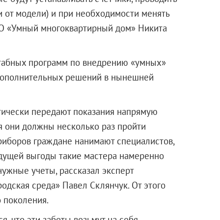
ти от модели) и при необходимости менять
НО «Умный многоквартирный дом» Никита
штабных программ по внедрению «умных»
 дополнительных решений в нынешней
тически передают показания напрямую
мя они должны несколько раз пройти
приборов граждане нанимают специалистов,
удущей выгоды такие мастера намеренно
ужные учеты, рассказал эксперт
дская среда» Павел Склянчук. От этого
 поколения.
, что эти заботы возьмут на себя