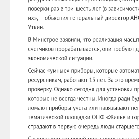
поверки раз в три-шесть лет (в зависимос
их», — объяснил генеральный директор А
Уткин.
В Минстрое заявили, что реализация мас
счетчиков прорабатывается, они требуют
экономической ситуации.
Сейчас «умные» приборы, которые автома
ресурсникам, работают 15 лет. За это вре
проверку. Однако сегодня для установки 
которые не всегда честны. Иногда ради б
ломают приборы учета или навязывают нен
тематической площадки ОНФ «Жилье и горо
страдают в первую очередь люди старшего
С введением же новой меры предполагается