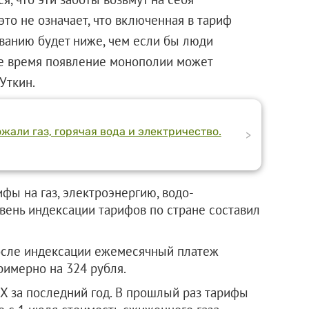
то не означает, что включенная в тариф
иванию будет ниже, чем если бы люди
же время появление монополии может
Уткин.
жали газ, горячая вода и электричество.
>
ифы на газ, электроэнергию, водо-
ень индексации тарифов по стране составил
осле индексации ежемесячный платеж
римерно на 324 рубля.
Х за последний год. В прошлый раз тарифы