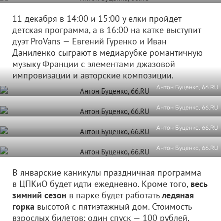
11 декабря в 14:00 и 15:00 у елки пройдет
детская программа, а в 16:00 на катке выступит
дуэт ProVans — Евгений Гуренко и Иван
Даниленко сыграют в медиарубке романтичную
музыку Франции с элементами джазовой
импровизации и авторские композиции.
Антон Буценко, 66.RU
Антон Буценко, 66.RU
Антон Буценко, 66.RU
Антон Буценко, 66.RU
В январские каникулы праздничная программа
в ЦПКиО будет идти ежедневно. Кроме того,
весь
зимний сезон
в парке будет работать
ледяная
горка
высотой с пятиэтажный дом. Стоимость
взрослых билетов: один спуск — 100 рублей,