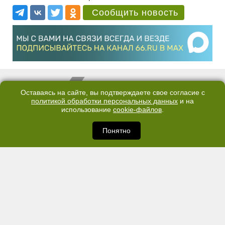
Сообщить новость
Оставаясь на сайте, вы подтверждаете свое согласие с
политикой обработки персональных данных
и на
использование
cookie-файлов
.
Понятно
КОНТАКТЫ
ОТДЕЛ ПРОДАЖ
КАНАЛ В TELEGRAM
ПОЛИТИКА ОБРАБОТКИ ПЕРСОНАЛЬНЫХ ДАННЫХ
COOKIE
©2007—2025 66.RU. Воспроизведение, сообщение, доведение до всеобщего
сведения размещенных на сайте 66.RU материалов и их элементов без согласия
правообладателя запрещено. Сетевое издание «Современный портал