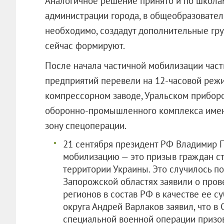
Аналогичное решение принято и по школам
администрации города, в общеобразовател
необходимо, создадут дополнительные гр
сейчас формируют.
После начала частичной мобилизации час
предприятий перевели на 12-часовой режи
компрессорном заводе, Уральском приборо
оборонно-промышленного комплекса имеют
зону спецоперации.
21 сентября президент РФ Владимир 
мобилизацию — это призыв граждан ст
территории Украины. Это случилось пос
Запорожской областях заявили о про
регионов в состав РФ в качестве ее с
округа Андрей Варлаков заявил, что в
специальной военной операции призов