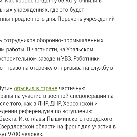
. Как корреспонденту 66.RU уточнили в
ьных учреждениях, где это будет
уппы продленного дня. Перечень учреждений
ть сотрудников оборонно-промышленных
м работы. В частности, на Уральском
строительном заводе и УВЗ. Работники
 право на отсрочку от призыва на службу в
Путин
объявил в стране
частичную
раны на участие в военной спецоперации на
ле того, как в ЛНР, ДНР, Херсонской и
ведении референдума по вступлению
убъекта. И. о. главы Пышминского городского
 Свердловской области на фронт для участия в
ут 9700 человек.