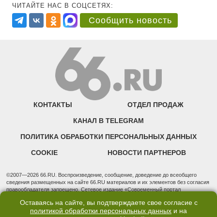
ЧИТАЙТЕ НАС В СОЦСЕТЯХ:
Сообщить новость
КОНТАКТЫ
ОТДЕЛ ПРОДАЖ
КАНАЛ В TELEGRAM
ПОЛИТИКА ОБРАБОТКИ ПЕРСОНАЛЬНЫХ ДАННЫХ
COOKIE
НОВОСТИ ПАРТНЕРОВ
©2007—2026 66.RU. Воспроизведение, сообщение, доведение до всеобщего
сведения размещенных на сайте 66.RU материалов и их элементов без согласия
правообладателя запрещено. Сетевое издание «Современный портал
Екатеринбурга — «66.ru» (18+) зарегистрировано Федеральной службой по
Оставаясь на сайте, вы подтверждаете свое согласие с
надзору в сфере связи, информационных технологий и массовых коммуникаций
политикой обработки персональных данных
и на
(Роскомнадзор). Регистрационный номер ЭЛ № ФС 77 - 76634 от 02.09.2019