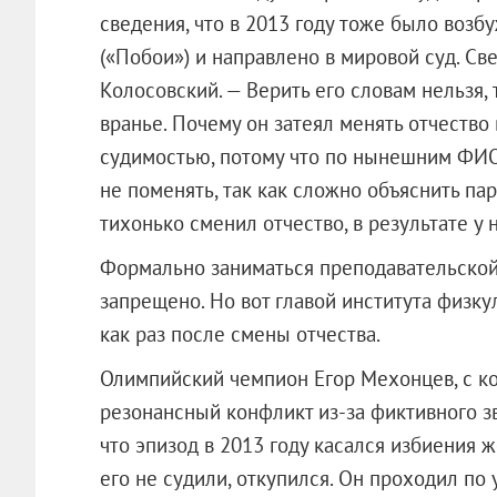
сведения, что в 2013 году тоже было возб
(«Побои») и направлено в мировой суд. Св
Колосовский. — Верить его словам нельзя,
вранье. Почему он затеял менять отчество в
судимостью, потому что по нынешним ФИО 
не поменять, так как сложно объяснить па
тихонько сменил отчество, в результате у 
Формально заниматься преподавательской
запрещено. Но вот главой института физку
как раз после смены отчества.
Олимпийский чемпион Егор Мехонцев, с ко
резонансный конфликт из-за фиктивного з
что эпизод в 2013 году касался избиения 
его не судили, откупился. Он проходил по