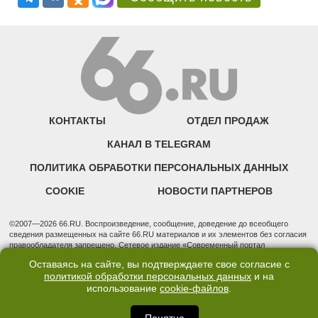
КОНТАКТЫ
ОТДЕЛ ПРОДАЖ
КАНАЛ В TELEGRAM
ПОЛИТИКА ОБРАБОТКИ ПЕРСОНАЛЬНЫХ ДАННЫХ
COOKIE
НОВОСТИ ПАРТНЕРОВ
©2007—2026 66.RU. Воспроизведение, сообщение, доведение до всеобщего
сведения размещенных на сайте 66.RU материалов и их элементов без согласия
правообладателя запрещено. Сетевое издание «Современный портал
Екатеринбурга — «66.ru» (18+) зарегистрировано Федеральной службой по
Оставаясь на сайте, вы подтверждаете свое согласие с
надзору в сфере связи, информационных технологий и массовых коммуникаций
политикой обработки персональных данных
и на
(Роскомнадзор). Регистрационный номер ЭЛ № ФС 77 - 76634 от 02.09.2019
использование
cookie-файлов
.
Учредитель: Общество с ограниченной ответственностью "66.ру". Юридический
адрес: 620014, Свердловская обл., г. Екатеринбург, ул. Бориса Ельцина, строение
3, оф. 7015 Фактический адрес редакции и отдела продаж: 620014, Свердловская