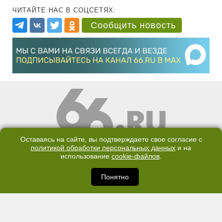
ЧИТАЙТЕ НАС В СОЦСЕТЯХ:
Сообщить новость
Оставаясь на сайте, вы подтверждаете свое согласие с
КОНТАКТЫ
ОТДЕЛ ПРОДАЖ
политикой обработки персональных данных
и на
использование
cookie-файлов
.
КАНАЛ В TELEGRAM
Понятно
ПОЛИТИКА ОБРАБОТКИ ПЕРСОНАЛЬНЫХ ДАННЫХ
COOKIE
©2007—2025 66.RU. Воспроизведение, сообщение, доведение до всеобщего