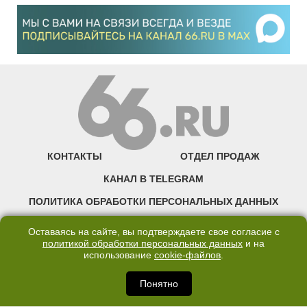
КОНТАКТЫ
ОТДЕЛ ПРОДАЖ
КАНАЛ В TELEGRAM
ПОЛИТИКА ОБРАБОТКИ ПЕРСОНАЛЬНЫХ ДАННЫХ
COOKIE
Оставаясь на сайте, вы подтверждаете свое согласие с
политикой обработки персональных данных
и на
использование
cookie-файлов
.
©2007—2025 66.RU. Воспроизведение, сообщение, доведение до всеобщего
сведения размещенных на сайте 66.RU материалов и их элементов без согласия
правообладателя запрещено. Сетевое издание «Современный портал
Понятно
Екатеринбурга — «66.ru» (18+) зарегистрировано Федеральной службой по
надзору в сфере связи, информационных технологий и массовых коммуникаций
(Роскомнадзор). Регистрационный номер ЭЛ № ФС 77 - 76634 от 02.09.2019