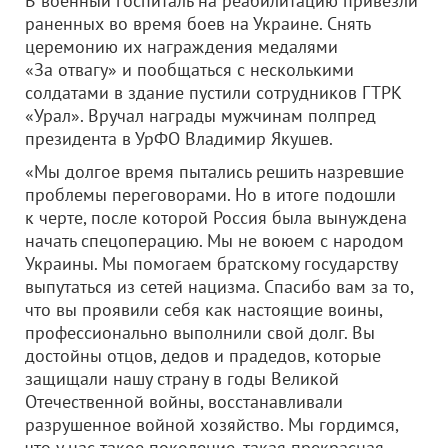
В военный госпиталь на реабилитацию привезли
раненных во время боев на Украине. Снять
церемонию их награждения медалями
«За отвагу» и пообщаться с несколькими
солдатами в здание пустили сотрудников ГТРК
«Урал». Вручал награды мужчинам полпред
президента в УрФО Владимир Якушев.
«Мы долгое время пытались решить назревшие
проблемы переговорами. Но в итоге подошли
к черте, после которой Россия была вынуждена
начать спецоперацию. Мы не воюем с народом
Украины. Мы помогаем братскому государству
выпутаться из сетей нацизма. Спасибо вам за то,
что вы проявили себя как настоящие воины,
профессионально выполнили свой долг. Вы
достойны отцов, дедов и прадедов, которые
защищали нашу страну в годы Великой
Отечественной войны, восстанавливали
разрушенное войной хозяйство. Мы гордимся,
что у нас такое поколение, такая прекрасная