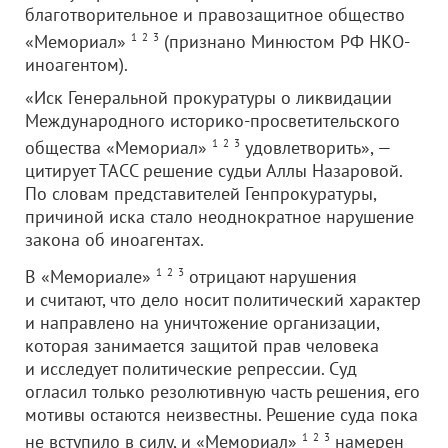
благотворительное и правозащитное общество
«Мемориал»
1
2
3
(признано Минюстом РФ НКО-
иноагентом).
«Иск Генеральной прокуратуры о ликвидации
Международного историко-просветительского
общества «Мемориал»
1
2
3
удовлетворить», —
цитирует ТАСС решение судьи Аллы Назаровой.
По словам представителей Генпрокуратуры,
причиной иска стало неоднократное нарушение
закона об иноагентах.
В «Мемориале»
1
2
3
отрицают нарушения
и считают, что дело носит политический характер
и направлено на уничтожение организации,
которая занимается защитой прав человека
и исследует политические репрессии. Суд
огласил только резолютивную часть решения, его
мотивы остаются неизвестны. Решение суда пока
не вступило в силу, и «Мемориал»
1
2
3
намерен