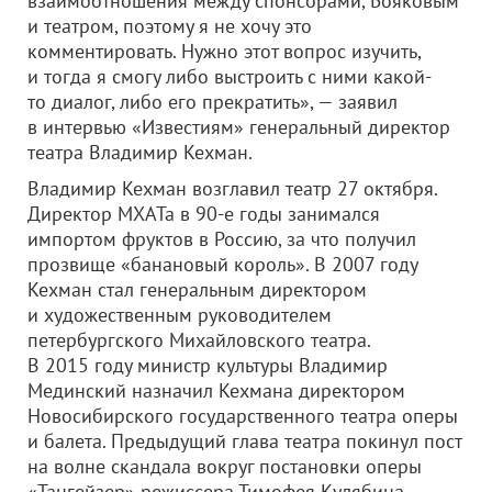
взаимоотношения между спонсорами, Бояковым
и театром, поэтому я не хочу это
комментировать. Нужно этот вопрос изучить,
и тогда я смогу либо выстроить с ними какой-
то диалог, либо его прекратить», — заявил
в интервью «Известиям» генеральный директор
театра Владимир Кехман.
Владимир Кехман возглавил театр 27 октября.
Директор МХАТа в 90-е годы занимался
импортом фруктов в Россию, за что получил
прозвище «банановый король». В 2007 году
Кехман стал генеральным директором
и художественным руководителем
петербургского Михайловского театра.
В 2015 году министр культуры Владимир
Мединский назначил Кехмана директором
Новосибирского государственного театра оперы
и балета. Предыдущий глава театра покинул пост
на волне скандала вокруг постановки оперы
«Тангейзер» режиссера Тимофея Кулябина.