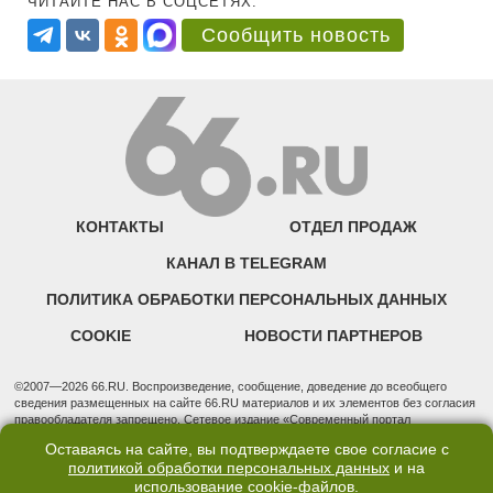
ЧИТАЙТЕ НАС В СОЦСЕТЯХ:
Сообщить новость
КОНТАКТЫ
ОТДЕЛ ПРОДАЖ
КАНАЛ В TELEGRAM
ПОЛИТИКА ОБРАБОТКИ ПЕРСОНАЛЬНЫХ ДАННЫХ
COOKIE
НОВОСТИ ПАРТНЕРОВ
©2007—2026 66.RU. Воспроизведение, сообщение, доведение до всеобщего
сведения размещенных на сайте 66.RU материалов и их элементов без согласия
правообладателя запрещено. Сетевое издание «Современный портал
Екатеринбурга — «66.ru» (18+) зарегистрировано Федеральной службой по
Оставаясь на сайте, вы подтверждаете свое согласие с
надзору в сфере связи, информационных технологий и массовых коммуникаций
политикой обработки персональных данных
и на
(Роскомнадзор). Регистрационный номер ЭЛ № ФС 77 - 76634 от 02.09.2019
использование
cookie-файлов
.
Учредитель: Общество с ограниченной ответственностью "66.ру". Юридический