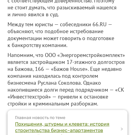
с соответствующей доверенностью. Поэтому
не стоит думать, что разыскиваемый нашелся
и лично явился в суд.
Между тем юристы — собеседники 66.RU —
объясняют, что подобное истребование
документации может говорить о подготовке
к банкротству компании.
Напомним, что
ООО «Энергоремстройкомплект»
является застройщиком 17-этажного долгостроя
на Бажова, 166 — «Бажов House». Еще недавно
компания находилась под контролем
бизнесмена Руслана Соколова. Однако
накопившиеся долги перед подрядчиком — «СК
«Инвесттехстрой» — привели к остановке
стройки и криминальным разборкам.
Главная новость по теме
Похищения, штурмы и клевета: история
>
строительства бизнес-апартаментов