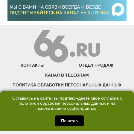
КОНТАКТЫ
ОТДЕЛ ПРОДАЖ
КАНАЛ В TELEGRAM
ПОЛИТИКА ОБРАБОТКИ ПЕРСОНАЛЬНЫХ ДАННЫХ
COOKIE
Оставаясь на сайте, вы подтверждаете свое согласие с
политикой обработки персональных данных
и на
использование
cookie-файлов
.
©2007—2025 66.RU. Воспроизведение, сообщение, доведение до всеобщего
сведения размещенных на сайте 66.RU материалов и их элементов без согласия
правообладателя запрещено. Сетевое издание «Современный портал
Понятно
Екатеринбурга — «66.ru» (18+) зарегистрировано Федеральной службой по
надзору в сфере связи, информационных технологий и массовых коммуникаций
(Роскомнадзор). Регистрационный номер ЭЛ № ФС 77 - 76634 от 02.09.2019