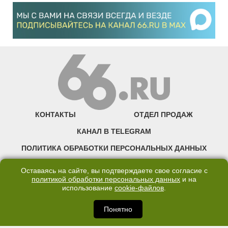
КОНТАКТЫ
ОТДЕЛ ПРОДАЖ
КАНАЛ В TELEGRAM
ПОЛИТИКА ОБРАБОТКИ ПЕРСОНАЛЬНЫХ ДАННЫХ
COOKIE
Оставаясь на сайте, вы подтверждаете свое согласие с
политикой обработки персональных данных
и на
использование
cookie-файлов
.
©2007—2025 66.RU. Воспроизведение, сообщение, доведение до всеобщего
сведения размещенных на сайте 66.RU материалов и их элементов без согласия
правообладателя запрещено. Сетевое издание «Современный портал
Понятно
Екатеринбурга — «66.ru» (18+) зарегистрировано Федеральной службой по
надзору в сфере связи, информационных технологий и массовых коммуникаций
(Роскомнадзор). Регистрационный номер ЭЛ № ФС 77 - 76634 от 02.09.2019