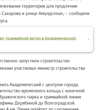
 межевания территории для продления
 Сахарова и улице Амундсена», — сообщили
рга.
тву трамвайной ветки в Академический.
>
ственно запустили строительство
емонии участвовал министр строительства
нить Академический с центром города.
ительство временного кольца с конечной
браженского парка и трамвайной линии
рафимы Дерябиной до Волгоградской.
ит 4 км. Линия пройдет до соединения