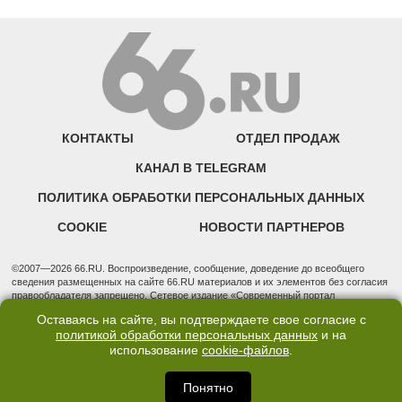
КОНТАКТЫ
ОТДЕЛ ПРОДАЖ
КАНАЛ В TELEGRAM
ПОЛИТИКА ОБРАБОТКИ ПЕРСОНАЛЬНЫХ ДАННЫХ
COOKIE
НОВОСТИ ПАРТНЕРОВ
©2007—2026 66.RU. Воспроизведение, сообщение, доведение до всеобщего
сведения размещенных на сайте 66.RU материалов и их элементов без согласия
правообладателя запрещено. Сетевое издание «Современный портал
Екатеринбурга — «66.ru» (18+) зарегистрировано Федеральной службой по
Оставаясь на сайте, вы подтверждаете свое согласие с
надзору в сфере связи, информационных технологий и массовых коммуникаций
политикой обработки персональных данных
и на
(Роскомнадзор). Регистрационный номер ЭЛ № ФС 77 - 76634 от 02.09.2019
использование
cookie-файлов
.
Учредитель: Общество с ограниченной ответственностью "66.ру". Юридический
адрес: 620014, Свердловская обл., г. Екатеринбург, ул. Бориса Ельцина, строение
3, оф. 7015 Фактический адрес редакции и отдела продаж: 620014, Свердловская
Понятно
обл., г. Екатеринбург, ул. Бориса Ельцина, д. 3, оф. 7015, +7 (343) 288-50-66