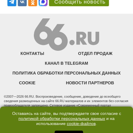
Сообщить новость
КОНТАКТЫ
ОТДЕЛ ПРОДАЖ
КАНАЛ В TELEGRAM
ПОЛИТИКА ОБРАБОТКИ ПЕРСОНАЛЬНЫХ ДАННЫХ
COOKIE
НОВОСТИ ПАРТНЕРОВ
©2007—2026 66.RU. Воспроизведение, сообщение, доведение до всеобщего
сведения размещенных на сайте 66.RU материалов и их элементов без согласия
правообладателя запрещено. Сетевое издание «Современный портал
Екатеринбурга — «66.ru» (18+) зарегистрировано Федеральной службой по
Оставаясь на сайте, вы подтверждаете свое согласие с
надзору в сфере связи, информационных технологий и массовых коммуникаций
политикой обработки персональных данных
и на
(Роскомнадзор). Регистрационный номер ЭЛ № ФС 77 - 76634 от 02.09.2019
использование
cookie-файлов
.
Учредитель: Общество с ограниченной ответственностью "66.ру". Юридический
адрес: 620014, Свердловская обл., г. Екатеринбург, ул. Бориса Ельцина, строение
3, оф. 7015 Фактический адрес редакции и отдела продаж: 620014, Свердловская