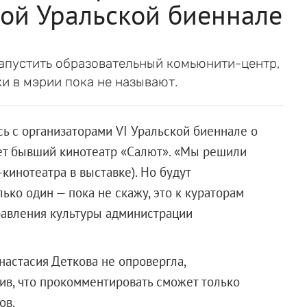
кой Уральской биеннале
запустить образовательный комьюнити-центр,
ки в мэрии пока не называют.
ь с организаторами VI Уральской биеннале о
нет бывший кинотеатр «Салют». «Мы решили
-кинотеатра в выставке). Но будут
ько один — пока не скажу, это к кураторам
правления культуры администрации
астасия Деткова не опровергла,
вив, что прокомментировать сможет только
ов.