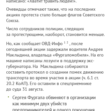
написано: «Хватит травить людей!».
Очевидцы отмечают также, что на последних
акциях протеста стало больше флагов Советского
Союза.
Число сотрудников полиции, следящих
за протестующими, наоборот, становится меньше.
Но, как сообщает ОВД-Инфо
1
2
, после
сегодняшней акции задержали водителя Андрея
Маклыдина, владельца «Фургаломобиля». На его
машине написаны лозунги в поддержку экс-
губернатора. На Маклыдина собираются
составить протокол о создании помех движению
транспорта во время участия в акции (ч. 6.1 ст.
20.2 КоАП). Его оставили в спецприемнике
до суда 31 августа.
Сергея Фургала обвиняют в организации
как минимум двух убийств
предпринимателей и одного покушения