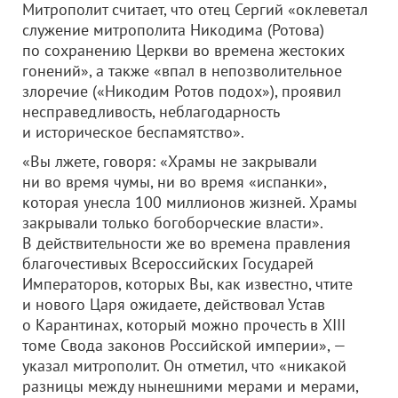
Митрополит считает, что отец Сергий «оклеветал
служение митрополита Никодима (Ротова)
по сохранению Церкви во времена жестоких
гонений», а также «впал в непозволительное
злоречие («Никодим Ротов подох»), проявил
несправедливость, неблагодарность
и историческое беспамятство».
«Вы лжете, говоря: «Храмы не закрывали
ни во время чумы, ни во время «испанки»,
которая унесла 100 миллионов жизней. Храмы
закрывали только богоборческие власти».
В действительности же во времена правления
благочестивых Всероссийских Государей
Императоров, которых Вы, как известно, чтите
и нового Царя ожидаете, действовал Устав
о Карантинах, который можно прочесть в XIII
томе Свода законов Российской империи», —
указал митрополит. Он отметил, что «никакой
разницы между нынешними мерами и мерами,