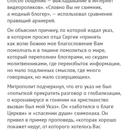
способ общения — выкладывание в интернет
видеороликов». «Словно Вы не схимник,
а модный блогер», — использовал сравнение
правящий архиерей.
Он объяснил причину, по которой издал указ,
в котором просил отца Сергия «принять
как волю Божию мое благословение Вам
помолчать и в тишине помолиться о мире,
который переполнен блогерами, но скуден
молитвенниками, где переизбыток информации,
но мало подлинных смыслов, где много
говорящих, но мало созерцающих».
Митрополит подчеркнул, что его указ не был
«попыткой прекратить разговор о глобализации,
о коронавирусе и гонении на христианство
вызван был мой Указ». Он «заботился о благе
Церкви» и «спасении души» схимонаха. Он
привел в пример проповедь, «которая хорошо
покажет недуг, от которого хотелось Вас