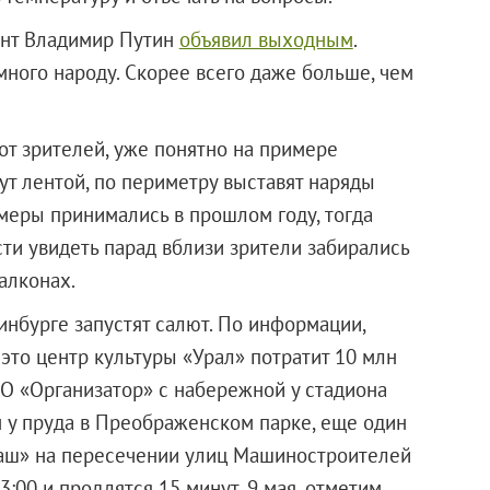
ент Владимир Путин
объявил выходным
.
много народу. Скорее всего даже больше, чем
от зрителей, уже понятно на примере
ут лентой, по периметру выставят наряды
меры принимались в прошлом году, тогда
ти увидеть парад вблизи зрители забирались
алконах.
инбурге запустят салют. По информации,
 это центр культуры «Урал» потратит 10 млн
О «Организатор»
с набережной у стадиона
м у пруда в Преображенском парке, еще один
маш» на пересечении улиц Машиностроителей
:00 и продлятся 15 минут. 9 мая, отметим,