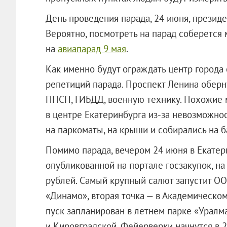
День проведения парада, 24 июня, презид
Вероятно, посмотреть на парад соберется 
на
авиапарад 9 мая
.
Как именно будут ограждать центр города 
репетиций парада. Проспект Ленина оберн
ППСП, ГИБДД, военную технику. Похожие 
в центре Екатеринбурга из-за невозможнос
на паркоматы, на крыши и собирались на б
Помимо парада, вечером 24 июня в Екатер
опубликованной на портале госзакупок, на
рублей. Самый крупный салют запустит
ОО
«Динамо», вторая точка — в Академическо
пуск запланирован в летнем парке «Урал
и Кировградской. Фейерверки начнутся в 23